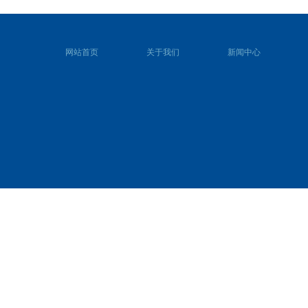
网站首页
关于我们
新闻中心