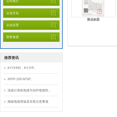
公司简介
企业文化
营业执照
企业实景
荣誉资质
推荐资讯
KYJY/HD，KYJYP...
AFPF-200 AFSP...
浅谈计算机电缆与光纤电缆性...
拖链电缆用途及安装注意事项