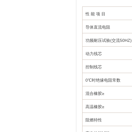
性 能 项 目
导体直流电阻
功频耐压试验(交流50HZ)
动力线芯
控制线芯
0℃时绝缘电阻常数
混合橡胶≥
高温橡胶≥
阻燃特性